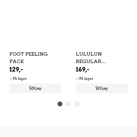
FOOT PEELING
LULULUN
PACK
REGULAR
129,-
BALANCE SHEET ...
169,-
På lager
På lager
Kjøp
Kjøp