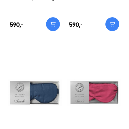
av 100% premium Mulberry
Hollywood stjerner, og har
silke. Silken inneholder 18
blitt kåret til favoritt produkt
aminosyrer, akkurat det
av Operah Winfrey. Branché
samme som huden, og vil
Belle De Nuit er eksklusive
derfor pleie og hjelpe til å
sovemasker laget av 100%
590,-
590,-
fornye den sarte huden
premium Mulberry silke.
rundt øynene. Branché Belle
Silken inneholder 18
De Nuit har 100% premium
aminosyrer, akkurat det
silke både på oversiden og
samme som huden, og vil
undersiden av øyemasken.
derfor pleie og hjelpe til å
Belle de Noir (sort) har også
fornye den sarte huden
sort silkepanel på
rundt øynene. Branché Belle
undersiden av masken,
De Nuit har 100% premium
nærmest ansiktet. Dette for å
silke både på oversiden og
gi den sterkeste lys
undersiden av øyemasken.
filtreringen og den dypeste
Undersiden, nærmest
søvn. Øyemaskene er
ansiktet ditt, er laget av ikke-
sjenerøse i størrelsen, med
bleket silke. Øyemaskene er
elastiske bånd, slik at de vil
sjenerøse i størrelsen, med
være komfortable for alle
elastiske bånd, slik at de vil
hoder. Branché Belle De Nuit
være komfortable for alle
blir brukt av de største
hoder. Pleie og holdbarhet:
Hollywood stjerner, og har
For lengst mulig levetid, vask
blitt kåret til favoritt produkt
masken forsiktig for hånd i
av Operah Winfrey. Pleie og
kaldt vann med
holdbarhet: For lengst mulig
silkevaskemiddel og la den
levetid, vask masken
lufttørke flatt, unna sollys.
forsiktig for hånd i kaldt
Unngå kontakt med hudpleie