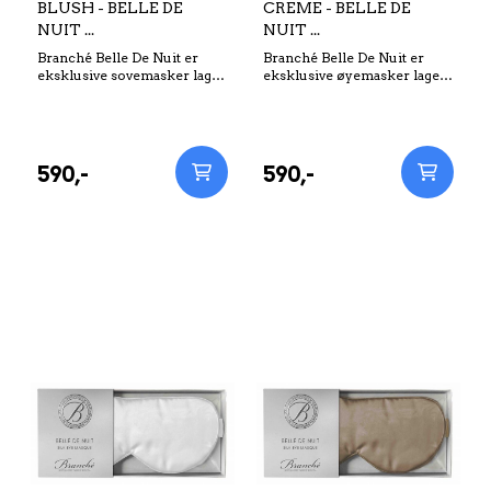
BLUSH - BELLE DE
CREME - BELLE DE
NUIT ...
NUIT ...
Branché Belle De Nuit er
Branché Belle De Nuit er
eksklusive sovemasker laget
eksklusive øyemasker laget
av 100% premium Mulberry
av 100% premium Mulberry
silke. Silken inneholder 18
silke. Silken inneholder 18
aminosyrer, akkurat det
aminosyrer, akkurat det
samme som huden, og vil
samme som huden, og vil
derfor pleie og hjelpe til å
derfor pleie og hjelpe til å
590,-
590,-
fornye den sarte huden
fornye den sarte huden
rundt øynene. Branché Belle
rundt øynene. Branché Belle
De Nuit har 100% premium
De Nuit har 100% premium
silke både på oversiden og
silke både på oversiden og
undersiden av øyemasken.
undersiden av øyemasken.
Undersiden, nærmest
Undersiden, nærmest
ansiktet ditt, er laget av ikke-
ansiktet ditt, er laget av ikke-
bleket silke. Sovemaskene er
bleket silke. Øyemaskene er
sjenerøse i størrelsen, med
sjenerøse i størrelsen, med
elastiske bånd, slik at de vil
elastiske bånd, slik at de vil
være komfortable for alle
være komfortable for alle
hoder. Branché Belle De Nuit
hoder. Branché Belle De Nuit
blir brukt av de største
blir brukt av de største
Hollywood stjerner, og har
Hollywood stjerner, og har
blitt kåret til favoritt produkt
blitt kåret til favoritt produkt
av Operah Winfrey. Pleie og
av Operah Winfrey. Pleie og
holdbarhet: For lengst mulig
holdbarhet: For lengst mulig
levetid, vask masken
levetid, vask masken