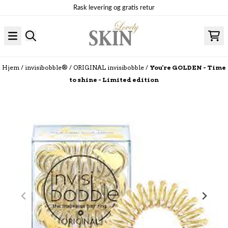
Hopp til innhold
Rask levering og gratis retur
Hjem
/
invisibobble®
/
ORIGINAL invisibobble
/
You're GOLDEN - Time
to shine - Limited edition